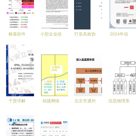
榕基软件
小型企业信
打造高效协
2024年信
系统集成领
息系统集成
同的政务新
息系统集成
域的隐形王
模型研究
生态 一站
企业服务能
者，低估值
现状、路径
式服务大厅
力等级资质
下蕴藏暴涨
与实施服务
信息系统集
证书申请全
潜力
探析
成服务解析
攻略
干货详解
锐捷网络
北京市通州
信息物理系
CS信息系
深耕信息系
区构建“六
统（CPS）
统集成及服
统集成，赋
位一体”农
在石化智能
务能力资质
能制造业数
产品质量安
工厂建设中