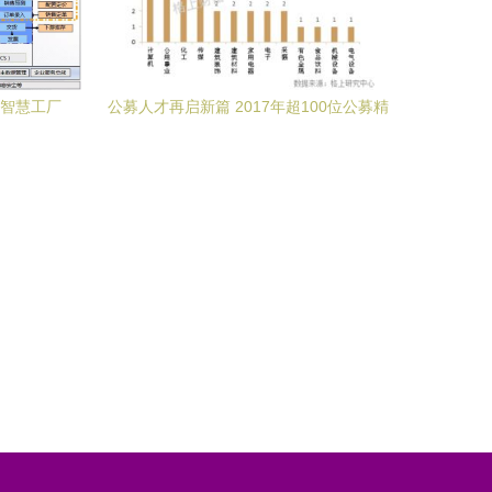
设智慧工厂
公募人才再启新篇 2017年超100位公募精
英离职，7月再添2位“奔私”大佬