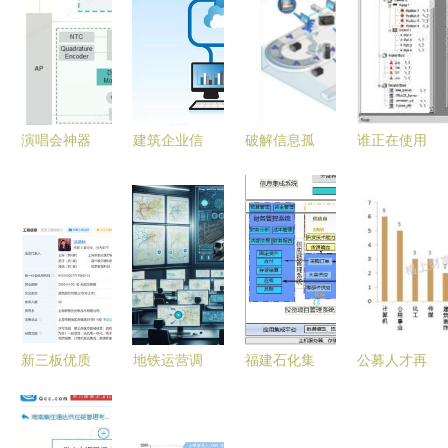
演唱会神器
建筑企业信
破解信息孤
谁正在使用
来了 艾为
息化 从集
岛 中国制
智能布线系
光学防抖方
成服务到智
造业信息化
统 为什么
案助力手机
能管控
深化应用中
秒变长焦
的信息系统
炮，区块链
集成服务实
与信息系统
战
集成服务赋
新三板优质
地铁运营调
福建石化集
公募人才再
能新纪元
企业分析之
度与管理的
团 践行数
启新篇
二 新眼光
智慧中枢
字福建 建
2017年超