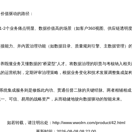
、价值驱动的路径：
择1-2个业务痛点明显、数据价值高的场景（如客户360视图、供应链透
连接能力、并内置治理功能（如数据目录、质量规则引擎、主数据管理）
培养既懂业务又懂数据的“桥梁型”人才。将数据治理的职责与考核纳入相
化的运营机制，定期评审治理策略，根据业务变化和技术发展调整集成架
息系统集成服务则是修炼此内功、贯通任督二脉的关键经脉。两者相辅相
统一、可信、易用的战略资产，从而稳健地驶向数据驱动的智能未来。
如若转载，请注明出处：http://www.wwolrn.com/product/42.html
更新时间：2026-08-08 08:22:00