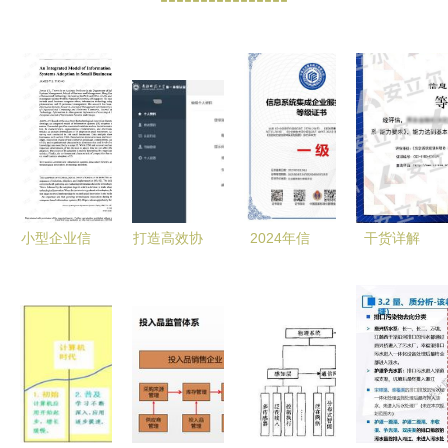
小型企业信
打造高效协
2024年信
干货详解
息系统集成
同的政务新
息系统集成
CS信息系
模型研究
生态 一站
企业服务能
统集成及服
现状、路径
式服务大厅
力等级资质
务能力资质
与实施服务
信息系统集
证书申请全
探析
成服务解析
攻略