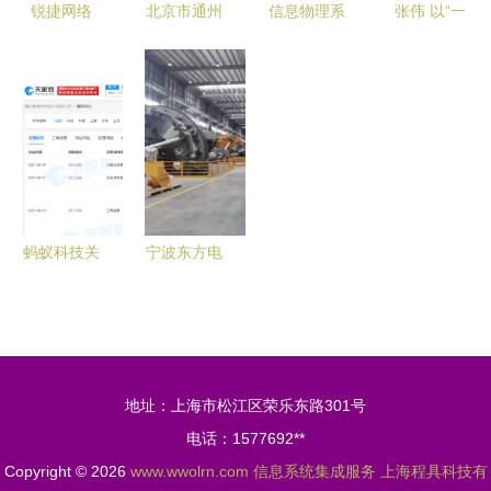
锐捷网络
北京市通州
信息物理系
张伟 以“一
深耕信息系
区构建“六
统（CPS）
厂一策”为
统集成，赋
位一体”农
在石化智能
核心，探索
能制造业数
产品质量安
工厂建设中
污水处理提
字化转型
全工作体系
的集成应用
质增效的系
信息系统集
统化实施方
成服务
案与信息系
统集成服务
蚂蚁科技关
宁波东方电
实践
联公司注册
缆未来工厂
资本大幅提
正式投产
升至1亿
信息系统集
元，加速布
成服务开
地址：上海市松江区荣乐东路301号
局信息系统
启“硬核”智
电话：1577692**
集成服务领
造新时代
Copyright © 2026
www.wwolrn.com
信息系统集成服务
上海程具科技有
域